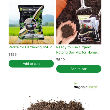
Perlite for Gardening 450 g
Ready to Use Organic
Potting Soil Mix for Home
₹
199
Gardening 10 kg
₹
599
Add to cart
Add to cart