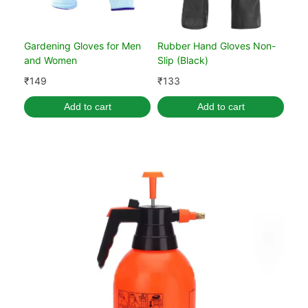
Gardening Gloves for Men
Rubber Hand Gloves Non-
and Women
Slip (Black)
₹
149
₹
133
Add to cart
Add to cart