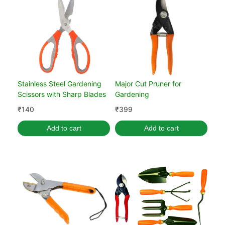
Stainless Steel Gardening
Major Cut Pruner for
Scissors with Sharp Blades
Gardening
₹
140
₹
399
Add to cart
Add to cart