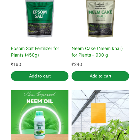
Epsom Salt Fertilizer for
Neem Cake (Neem khali)
Plants (450g)
for Plants – 900 g
₹
160
₹
240
Add to cart
Add to cart