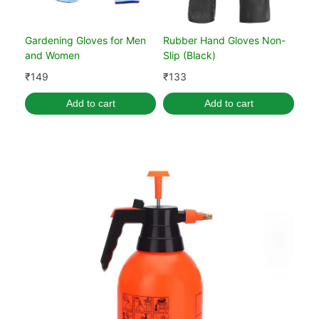
Gardening Gloves for Men
Rubber Hand Gloves Non-
and Women
Slip (Black)
₹
149
₹
133
Add to cart
Add to cart