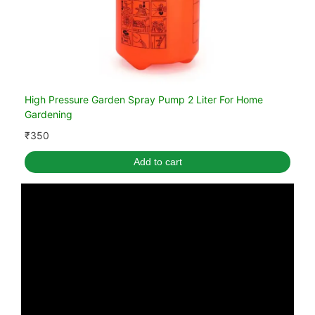
High Pressure Garden Spray Pump 2 Liter For Home
Gardening
₹
350
Add to cart