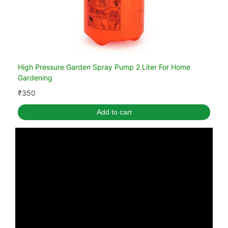
High Pressure Garden Spray Pump 2 Liter For Home
Gardening
₹
350
Add to cart