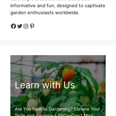
informative and fun, designed to captivate
garden enthusiasts worldwide.
Facebook
Twitter
Instagram
Pinteres
Learn with Us
Are You New to Gardening? Elevate Your
Skills and Become a PRO—Don't Miss