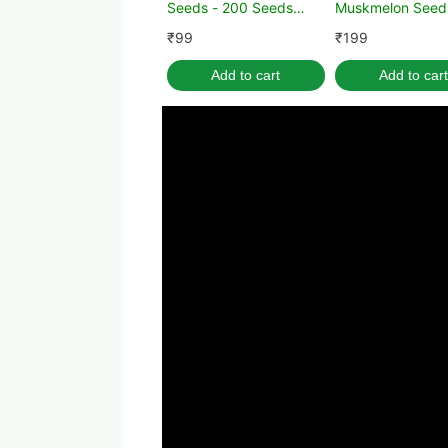
Seeds - 200 Seeds
Muskmelon Seed
(अल्पाइन स्ट्रॉबेरी के बीज)
Combo Pack
₹
99
₹
199
Add to cart
Add to cart