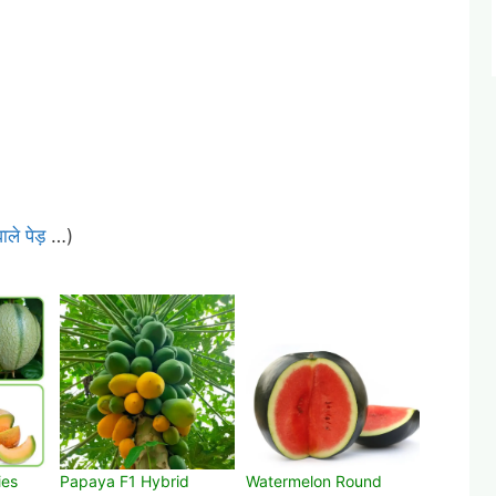
ले पेड़
…)
ies
Papaya F1 Hybrid
Watermelon Round