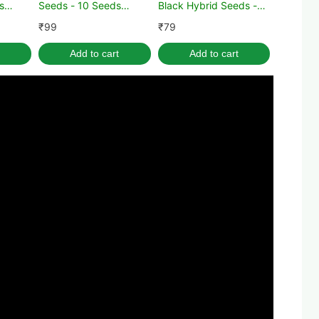
s
Seeds - 10 Seeds
Black Hybrid Seeds -
(Papita ke beej/पपीता के
12 Seeds (Tarbooj/तरबूज
₹
99
₹
79
बीज)
के बीज)
Add to cart
Add to cart