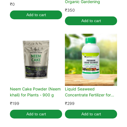
Organic Gardening
₹
0
₹
350
Add to cart
Add to cart
Neem Cake Powder (Neem
Liquid Seaweed
khali) for Plants - 900 g
Concentrate Fertilizer for
Plants 250 ml with
₹
199
₹
299
Measuring Cup
Add to cart
Add to cart