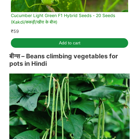
Cucumber Light Green F1 Hybrid Seeds - 20 Seeds
(Kakdi/ककड़ी/खीरा के बीज)
₹
59
Add to cart
बीन्स –
Beans climbing vegetables for
pots in
Hindi