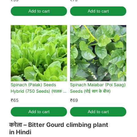
Add to cart
Add to cart
Spinach (Palak) Seeds
Spinach Malabar (Poi Saag)
Hybrid (750 Seeds) (पालक के
Seeds (पोई साग के बीज)
बीज)
₹
65
₹
69
Add to cart
Add to cart
करेला –
Bitter
G
ourd
climbing plant
in
Hindi