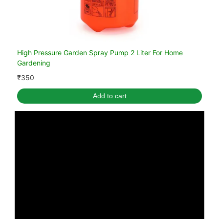
High Pressure Garden Spray Pump 2 Liter For Home
Gardening
₹
350
Add to cart