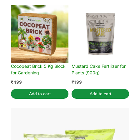
Cocopeat Brick 5 Kg Block
Mustard Cake Fertilizer for
for Gardening
Plants (900g)
₹
499
₹
199
Add to cart
Add to cart