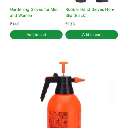
Gardening Gloves for Men
Rubber Hand Gloves Non-
and Women
Slip (Black)
₹
149
₹
133
Add to cart
Add to cart