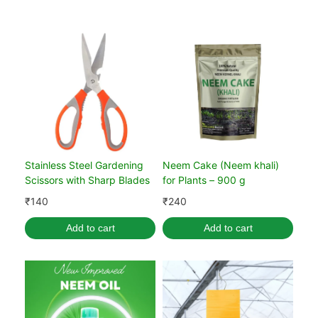
Stainless Steel Gardening
Neem Cake (Neem khali)
Scissors with Sharp Blades
for Plants – 900 g
₹
140
₹
240
Add to cart
Add to cart