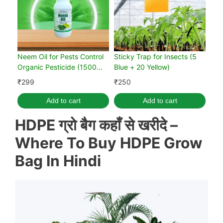
Neem Oil for Pests Control
Sticky Trap for Insects (5
Organic Pesticide (1500
Blue + 20 Yellow)
PPM)
₹
299
₹
250
Add to cart
Add to cart
HDPE ग्रो बैग कहाँ से खरीदे –
Where To Buy HDPE Grow
Bag In Hindi