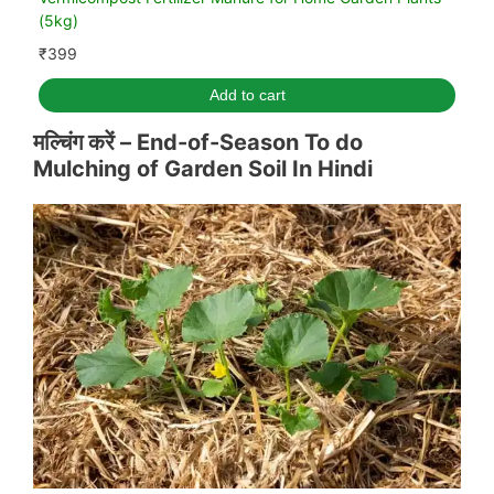
(5kg)
₹
399
Add to cart
मल्चिंग करें – End-of-Season To do
Mulching of Garden Soil
In Hindi