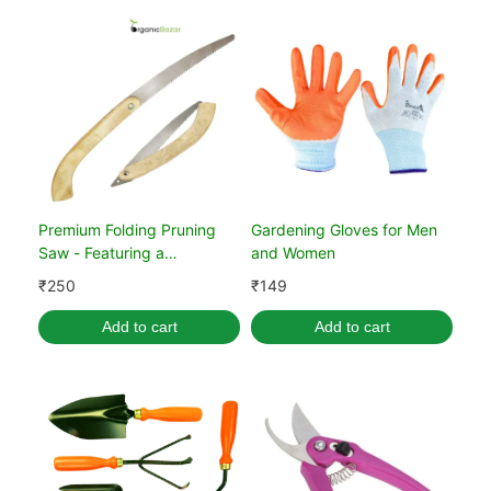
Premium Folding Pruning
Gardening Gloves for Men
Saw - Featuring a
and Women
Comfortable Wooden
₹
250
₹
149
Handle
Add to cart
Add to cart