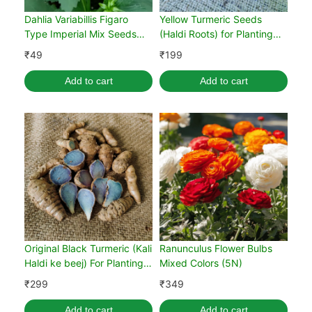
Dahlia Variabillis Figaro
Yellow Turmeric Seeds
Type Imperial Mix Seeds
(Haldi Roots) for Planting
(50 Seeds)
(400g)
₹
49
₹
199
Add to cart
Add to cart
Original Black Turmeric (Kali
Ranunculus Flower Bulbs
Haldi ke beej) For Planting
Mixed Colors (5N)
(400g)
₹
299
₹
349
Add to cart
Add to cart