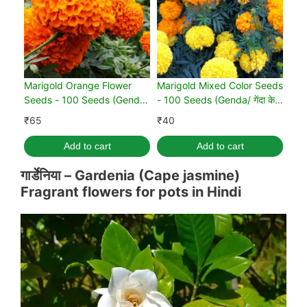
Marigold Orange Flower
Marigold Mixed Color Seeds
Seeds - 100 Seeds (Genda/
- 100 Seeds (Genda/ गेंदा के
गेंदा के बीज)
बीज)
₹
65
₹
40
Add to cart
Add to cart
गार्डेनिया – Gardenia (Cape jasmine)
Fragrant flowers for pots in
Hindi