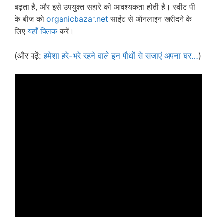
बढ़ता है, और इसे उपयुक्त सहारे की आवश्यकता होती है। स्वीट पी
के बीज को
organicbazar.net
साईट से ऑनलाइन खरीदने के
लिए
यहाँ क्लिक
करें।
(और पढ़ें:
हमेशा हरे-भरे रहने वाले इन पौधों से सजाएं अपना घर…
)