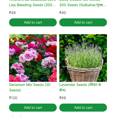
Lies Bleeding Seeds (200
300 Seeds (Gulbahar/गुलबहार
Seeds)
का बीज)
₹
49
₹
40
Add to cart
Add to cart
Geranium Mix Seeds (20
Lavender Seeds (लैवेंडर के
Seeds)
बीज)
₹
120
₹
69
Add to cart
Add to cart