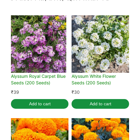
Alyssum Royal Carpet Blue
Alyssum White Flower
Seeds (200 Seeds)
Seeds (200 Seeds)
₹
39
₹
30
Add to cart
Add to cart