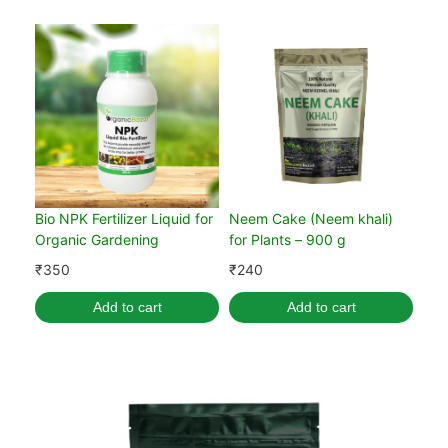
Bio NPK Fertilizer Liquid for
Neem Cake (Neem khali)
Organic Gardening
for Plants – 900 g
₹
350
₹
240
Add to cart
Add to cart