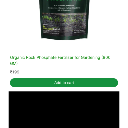
Organic Rock Phosphate Fertilizer for Gardening (900
GM)
₹
199
Add to cart