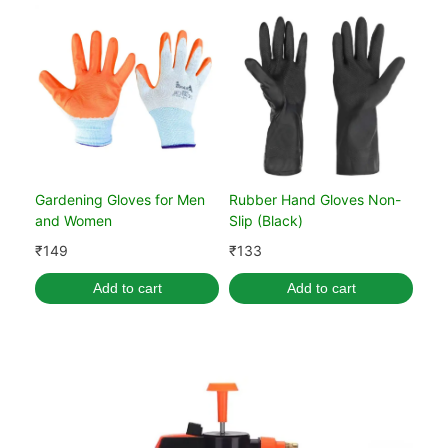
Gardening Gloves for Men
Rubber Hand Gloves Non-
and Women
Slip (Black)
₹
149
₹
133
Add to cart
Add to cart