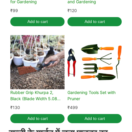
for Gardening
and Gardening
₹
99
₹
120
Add to cart
Add to cart
Rubber Grip Khurpa 2,
Gardening Tools Set with
Black (Blade Width 5.08
Pruner
cm)
₹
130
₹
499
Add to cart
Add to cart