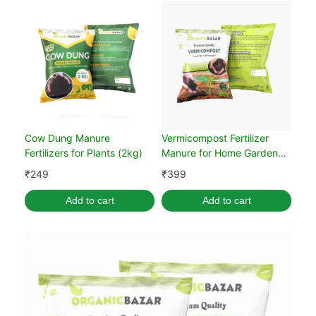
Cow Dung Manure
Vermicompost Fertilizer
Fertilizers for Plants (2kg)
Manure for Home Garden
Plants (5kg)
₹
249
₹
399
Add to cart
Add to cart