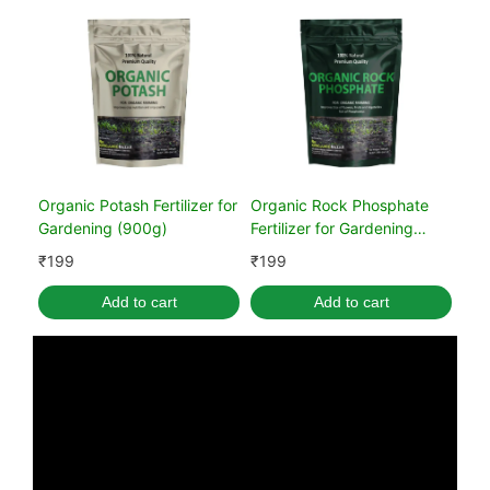
Organic Potash Fertilizer for
Organic Rock Phosphate
Gardening (900g)
Fertilizer for Gardening
(900 GM)
₹
199
₹
199
Add to cart
Add to cart