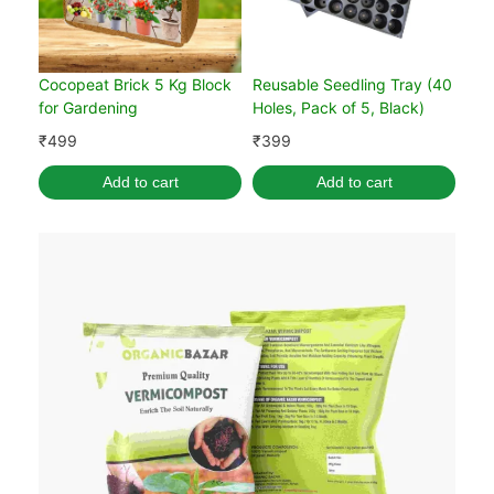
Cocopeat Brick 5 Kg Block
Reusable Seedling Tray (40
for Gardening
Holes, Pack of 5, Black)
₹
499
₹
399
Add to cart
Add to cart