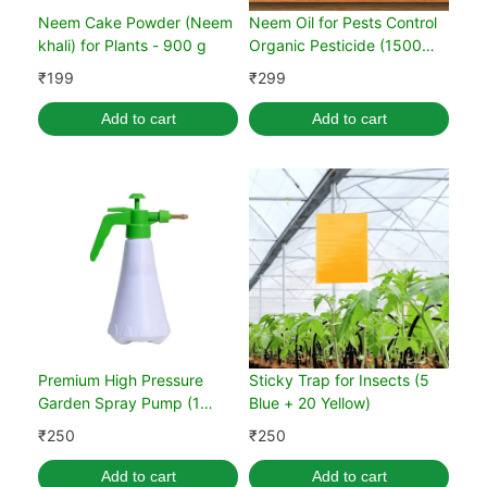
Neem Cake Powder (Neem
Neem Oil for Pests Control
khali) for Plants - 900 g
Organic Pesticide (1500
PPM)
₹
199
₹
299
Add to cart
Add to cart
Premium High Pressure
Sticky Trap for Insects (5
Garden Spray Pump (1
Blue + 20 Yellow)
Liter)
₹
250
₹
250
Add to cart
Add to cart