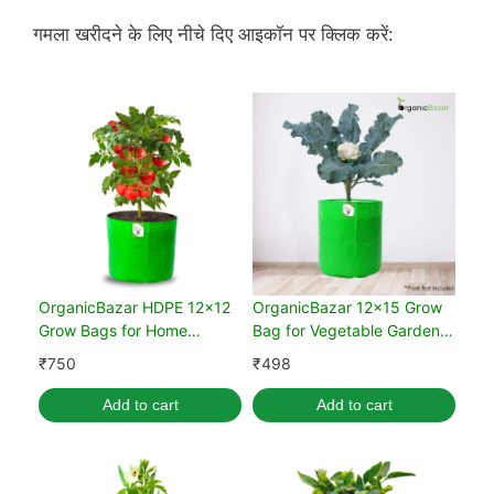
गमला खरीदने के लिए नीचे दिए आइकॉन पर क्लिक करें:
OrganicBazar HDPE 12x12
OrganicBazar 12x15 Grow
Grow Bags for Home
Bag for Vegetable Garden,
Gardening Extra Thick
Premium HDPE 260 GSM,
₹
750
₹
498
Premium Quality Green
Green Plant Bags (Pack of
Plant Bags (Pack of 10)
5)
Add to cart
Add to cart