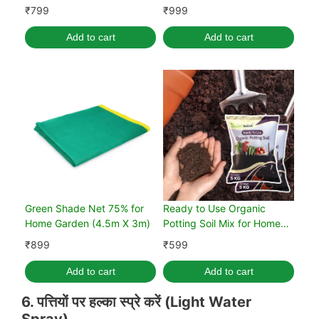
Gardening
₹
799
₹
999
Add to cart
Add to cart
Green Shade Net 75% for
Ready to Use Organic
Home Garden (4.5m X 3m)
Potting Soil Mix for Home
Gardening 10 kg
₹
899
₹
599
Add to cart
Add to cart
6.
पत्तियों पर हल्का स्प्रे करें
(Light Water
Spray)