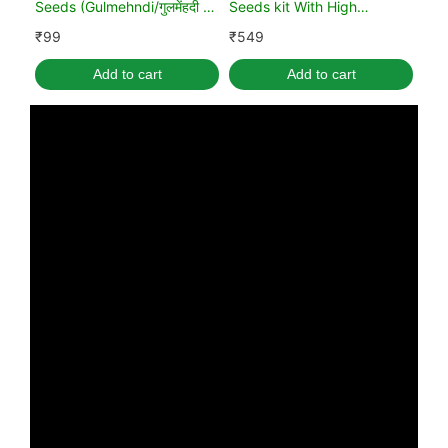
Seeds (Gulmehndi/गुलमेंहदी के
Seeds kit With High
बीज)
Germination Rate
₹
99
₹
549
Add to cart
Add to cart