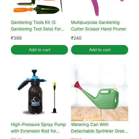
Gardening Tools Kit (5
Multipurpose Gardening
Gardening Tool Sets) For
Cutter Scissor Hand Pruner
Home Gardening
₹
399
₹
240
Add to cart
Add to cart
High-Pressure Spray Pump
Watering Can With
with Extension Rod for
Detachable Sprinkler Green
Garden (Black, 2 Liter)
(5L)