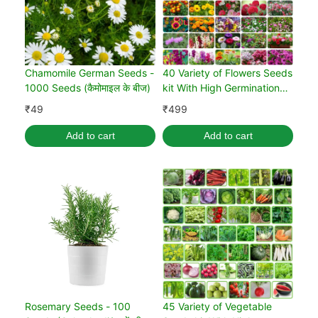
Chamomile German Seeds -
40 Variety of Flowers Seeds
1000 Seeds (कैमोमाइल के बीज)
kit With High Germination
Rate
₹
49
₹
499
Add to cart
Add to cart
Rosemary Seeds - 100
45 Variety of Vegetable