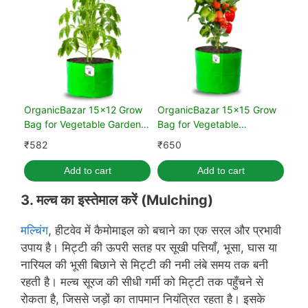
OrganicBazar 15x12 Grow
OrganicBazar 15x15 Grow
Bag for Vegetable Garden,
Bag for Vegetable
Premium HDPE 260 GSM
Gardening, Premium HDPE
₹
582
₹
650
Green Plant Bags for
260 GSM, Green Plant Bags
Terrace Gardening (Pack of
for Terrace Garden (Pack of
Add to cart
Add to cart
5)
5)
3.
मल्च का इस्तेमाल करें
(Mulching)
मल्चिंग
, हीटवेव में कैमोमाइल को बचाने का एक सरल और प्रभावी
उपाय है। मिट्टी की ऊपरी सतह पर सूखी पत्तियाँ, भूसा, घास या
नारियल की भूसी बिछाने से मिट्टी की नमी लंबे समय तक बनी
रहती है। मल्च सूरज की सीधी गर्मी को मिट्टी तक पहुँचने से
रोकता है, जिससे जड़ों का तापमान नियंत्रित रहता है। इसके