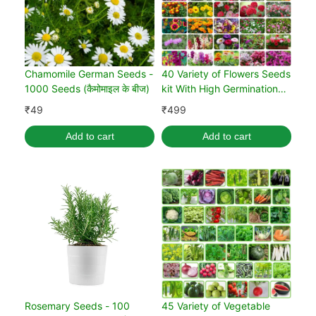
Chamomile German Seeds -
40 Variety of Flowers Seeds
1000 Seeds (कैमोमाइल के बीज)
kit With High Germination
Rate
₹
49
₹
499
Add to cart
Add to cart
Rosemary Seeds - 100
45 Variety of Vegetable