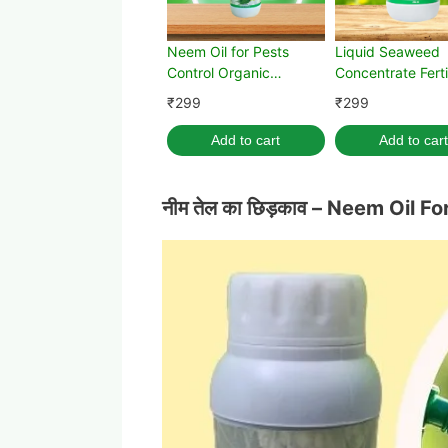
Neem Oil for Pests
Liquid Seaweed
Control Organic
Concentrate Ferti
Pesticide (1500 PPM)
for Plants 250 ml
₹
299
₹
299
Measuring Cup
Add to cart
Add to cart
नीम तेल का छिड़काव – Neem Oil F