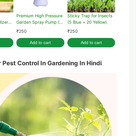
Premium High Pressure
Sticky Trap for Insects
lizer
Garden Spray Pump (1
(5 Blue + 20 Yellow)
 with
Liter)
₹
250
₹
250
Add to cart
Add to cart
or Pest Control In Gardening In Hindi