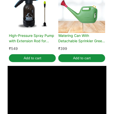
High-Pressure Spray Pump
Watering Can With
with Extension Rod for
Detachable Sprinkler Green
Garden (Black, 2 Liter)
(5L)
₹
549
₹
399
Add to cart
Add to cart