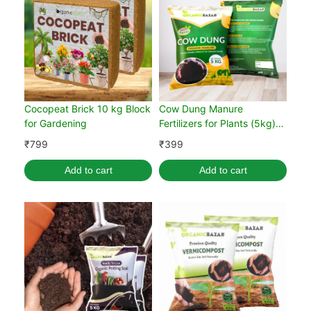
Cocopeat Brick 10 kg Block
Cow Dung Manure
for Gardening
Fertilizers for Plants (5kg)
(Pack of 1)
₹
799
₹
399
Add to cart
Add to cart