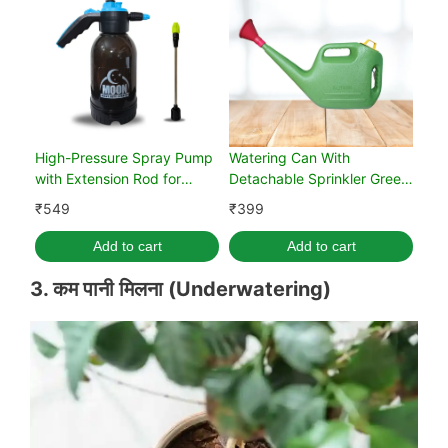
High-Pressure Spray Pump
Watering Can With
with Extension Rod for
Detachable Sprinkler Green
Garden (Black, 2 Liter)
(5L)
₹
549
₹
399
Add to cart
Add to cart
3. कम पानी मिलना
(
Underwatering
)