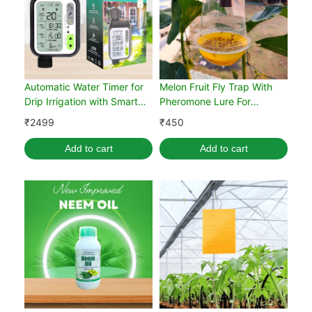
Automatic Water Timer for
Melon Fruit Fly Trap With
Drip Irrigation with Smart
Pheromone Lure For
Rain Sensor
Organic Gardening (Pack of
₹
2499
₹
450
5)
Add to cart
Add to cart