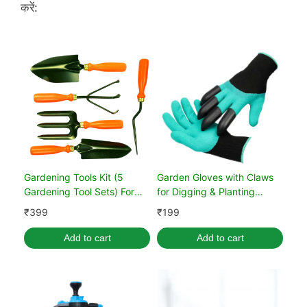
करें:
Gardening Tools Kit (5
Garden Gloves with Claws
Gardening Tool Sets) For
for Digging & Planting
Home Gardening
(Unisex, Green)
₹
399
₹
199
Add to cart
Add to cart