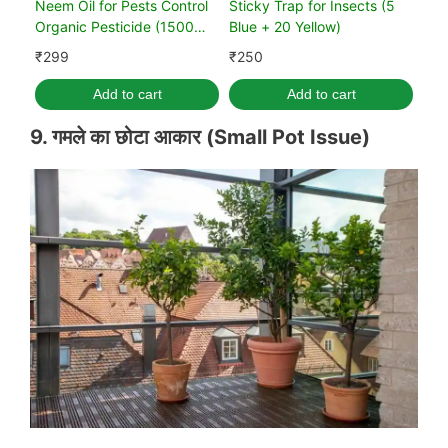
Neem Oil for Pests Control
Sticky Trap for Insects (5
Organic Pesticide (1500
Blue + 20 Yellow)
PPM)
₹
299
₹
250
Add to cart
Add to cart
9. गमले का छोटा आकार
(
Small Pot Issue
)