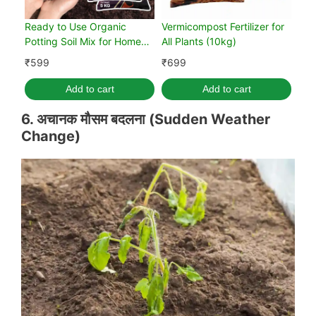
Ready to Use Organic
Vermicompost Fertilizer for
Potting Soil Mix for Home
All Plants (10kg)
Gardening 10 kg
₹
599
₹
699
Add to cart
Add to cart
6. अचानक मौसम बदलना
(
Sudden Weather
Change
)