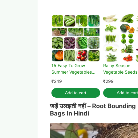
15 Easy To Grow
Rainy Season
Summer Vegetables
Vegetable Seeds 
Seeds Kit For Home
Best Vegetable)
₹
249
₹
299
Garden
Add to cart
Add to cart
जड़ें उलझती नहीं – Root Boundi
Bags In Hindi