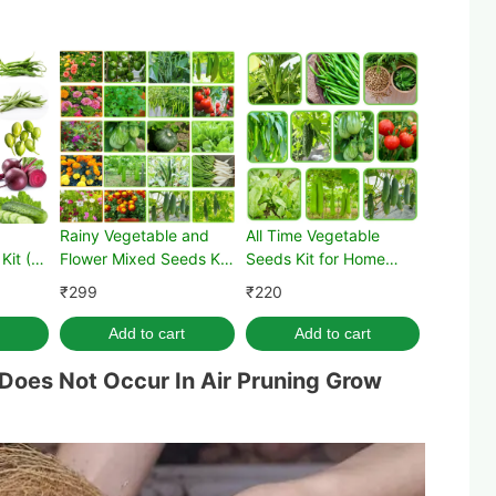
Rainy Vegetable and
All Time Vegetable
Kit (15
Flower Mixed Seeds Kit
Seeds Kit for Home
for Home Gardening
Gardening
₹
299
₹
220
Add to cart
Add to cart
ng Does Not Occur In Air Pruning Grow