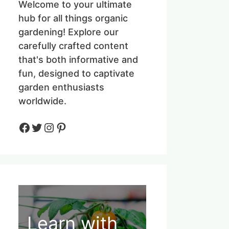
Welcome to your ultimate
hub for all things organic
gardening! Explore our
carefully crafted content
that's both informative and
fun, designed to captivate
garden enthusiasts
worldwide.
Facebook
Twitter
Instagram
Pinteres
Learn with