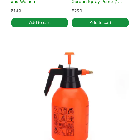
and Women
Garden Spray Pump (1
Liter)
₹
149
₹
250
Add to cart
Add to cart