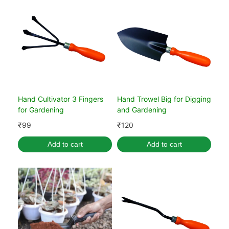
Hand Cultivator 3 Fingers
Hand Trowel Big for Digging
for Gardening
and Gardening
₹
99
₹
120
Add to cart
Add to cart