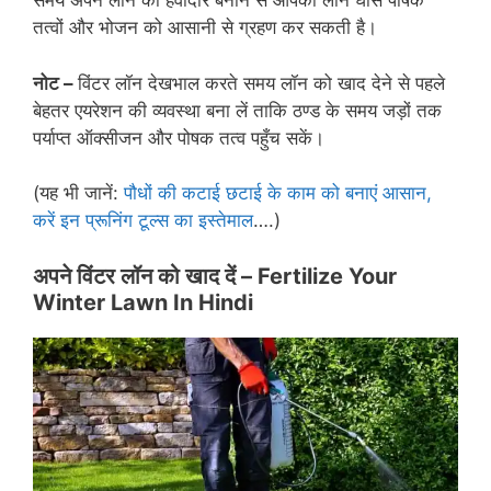
समय अपने लॉन को हवादार बनाने से आपकी लॉन घास पोषक
तत्वों और भोजन को आसानी से ग्रहण कर सकती है।
नोट –
विंटर लॉन देखभाल करते समय लॉन को खाद देने से पहले
बेहतर एयरेशन की व्यवस्था बना लें ताकि ठण्ड के समय जड़ों तक
पर्याप्त ऑक्सीजन और पोषक तत्व पहुँच सकें।
(यह भी जानें:
पौधों की कटाई छटाई के काम को बनाएं आसान,
करें इन प्रूनिंग टूल्स का इस्तेमाल
….)
अपने विंटर लॉन को खाद दें –
Fertilize Your
Winter Lawn In Hindi