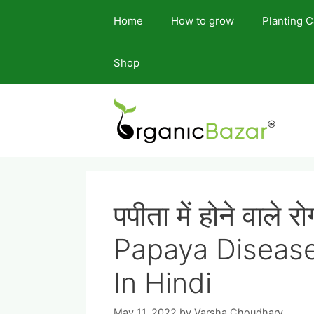
Skip
Home
How to grow
Planting 
to
content
Shop
पपीता में होने वाले
Papaya Disease
In Hindi
May 11, 2022
by
Varsha Choudhary