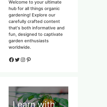
Welcome to your ultimate
hub for all things organic
gardening! Explore our
carefully crafted content
that's both informative and
fun, designed to captivate
garden enthusiasts
worldwide.
Facebook
Twitter
Instagram
Pinteres
Learn with