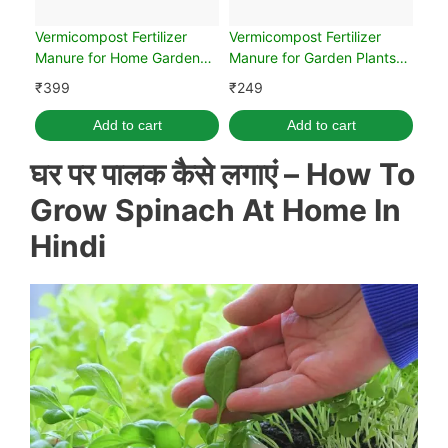
Vermicompost Fertilizer
Vermicompost Fertilizer
Manure for Home Garden
Manure for Garden Plants
Plants (5kg)
(2kg)
₹
399
₹
249
Add to cart
Add to cart
घर पर पालक कैसे लगाएं –
How To
Grow Spinach At Home In
Hindi