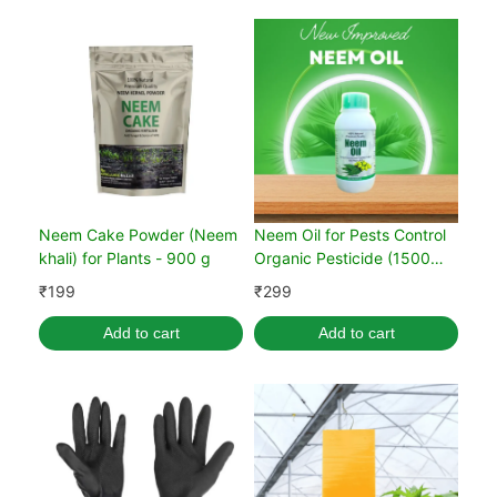
Neem Cake Powder (Neem
Neem Oil for Pests Control
khali) for Plants - 900 g
Organic Pesticide (1500
PPM)
₹
199
₹
299
Add to cart
Add to cart