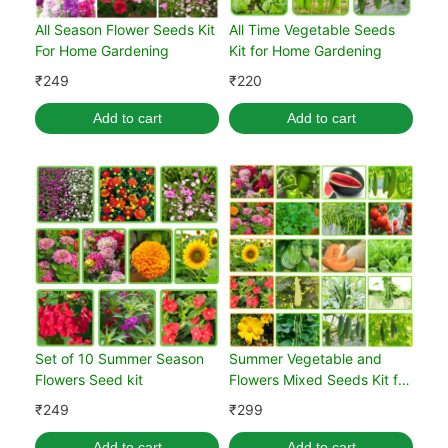
All Season Flower Seeds Kit
All Time Vegetable Seeds
For Home Gardening
Kit for Home Gardening
₹
249
₹
220
Add to cart
Add to cart
Set of 10 Summer Season
Summer Vegetable and
Flowers Seed kit
Flowers Mixed Seeds Kit for
Home Gardening
₹
249
₹
299
Add to cart
Add to cart