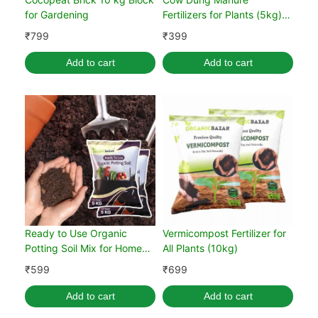
for Gardening
Fertilizers for Plants (5kg)
(Pack of 1)
₹
799
₹
399
Add to cart
Add to cart
Ready to Use Organic
Vermicompost Fertilizer for
Potting Soil Mix for Home
All Plants (10kg)
Gardening 10 kg
₹
599
₹
699
Add to cart
Add to cart