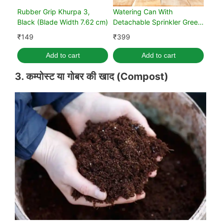
Rubber Grip Khurpa 3,
Watering Can With
Black (Blade Width 7.62 cm)
Detachable Sprinkler Green
(5L)
₹
149
₹
399
Add to cart
Add to cart
3. कम्पोस्ट
या
गोबर
की
खाद
(
Compost
)