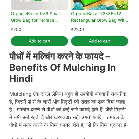
OrganicBazar 9x9 Small
OrganicBazar 72x36x12
Grow Bag for Terrace
Rectangular Grow Bag With
Garden, Premium HDPE 260
Supporting Pvc Pipes
₹
700
₹
2200
GSM, Green Plant Bags
Frame, Premium HDPE
(Pack of 10)
Green Raised Bed (Pack of
Add to cart
Add to cart
1)
पौधों में
मल्चिंग करने के फायदे –
Benefits Of Mulching In
Hindi
Mulching एक सरल लेकिन बहुत ही उपयोगी बागवानी तकनीक
है, जिसमें पौधों के चारों ओर मिट्टी की सतह को ढक दिया जाता
है। मल्चिंग करने से पौधों को कई सारे फायदे होते हैं, जैसे मिट्टी
में नमी बनी रहती है और खरपतवार नहीं उगती आदि। टमाटर के
पौधों में मल्च करने के निम्न फायदे होते हैं, जो कि निम्न प्रकार हैं-