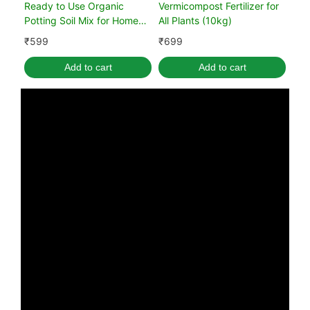
Ready to Use Organic
Vermicompost Fertilizer for
Potting Soil Mix for Home
All Plants (10kg)
Gardening 10 kg
₹
599
₹
699
Add to cart
Add to cart