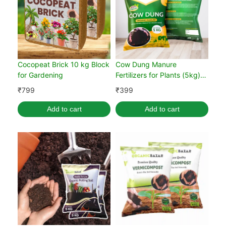
Cocopeat Brick 10 kg Block
Cow Dung Manure
for Gardening
Fertilizers for Plants (5kg)
(Pack of 1)
₹
799
₹
399
Add to cart
Add to cart