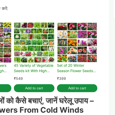
करें:
wers
45 Variety of Vegetable
Set of 20 Winter
igh
Seeds kit With High
Season Flower Seeds
Germination Rate
Kit
₹
549
₹
399
Add to cart
Add to cart
 को कैसे बचाएं, जानें
घरेलू
उपाय
–
owers From Cold Winds