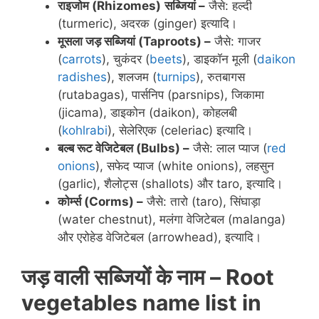
राइजोम (
Rhizomes
)
सब्जियां –
जैसे: हल्दी
(turmeric), अदरक (ginger) इत्यादि।
मूसला जड़ सब्जियां (
Taproots
) –
जैसे: गाजर
(
carrots
), चुकंदर (
beets
), डाइकॉन मूली (
daikon
radishes
), शलजम (
turnips
), रुतबागस
(rutabagas), पार्सनिप (parsnips), जिकामा
(jicama), डाइकोन (daikon), कोहलबी
(
kohlrabi
), सेलेरिएक (celeriac) इत्यादि।
बल्ब रूट वेजिटेबल (
Bulbs
) –
जैसे: लाल प्याज (
red
onions
), सफेद प्याज (white onions), लहसुन
(garlic), शैलोट्स (shallots) और taro, इत्यादि।
कोर्म्स (
Corms
) –
जैसे: तारो (taro), सिंघाड़ा
(water chestnut), मलंगा वेजिटेबल (malanga)
और एरोहेड वेजिटेबल (arrowhead), इत्यादि।
जड़ वाली सब्जियों के नाम – R
oot
vegetables name list in