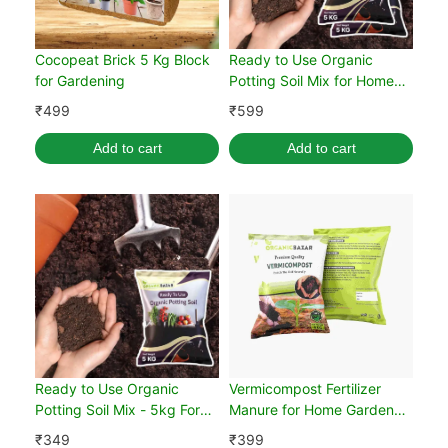
Cocopeat Brick 5 Kg Block
Ready to Use Organic
for Gardening
Potting Soil Mix for Home
Gardening 10 kg
₹
499
₹
599
Add to cart
Add to cart
Ready to Use Organic
Vermicompost Fertilizer
Potting Soil Mix - 5kg For
Manure for Home Garden
Home Gardening
Plants (5kg)
₹
349
₹
399