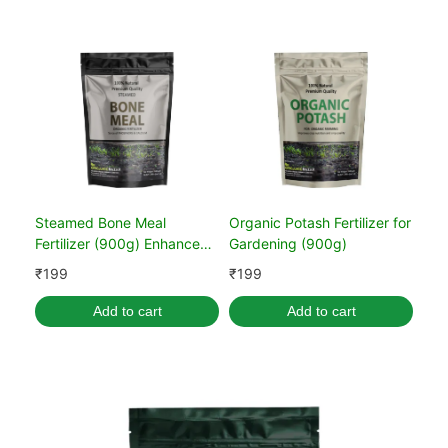
Steamed Bone Meal
Organic Potash Fertilizer for
Fertilizer (900g) Enhance
Gardening (900g)
Plant Health & Growth
₹
199
₹
199
Add to cart
Add to cart