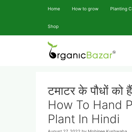
Skip
Home
How to grow
Planting 
to
content
Shop
टमाटर के पौधों को है
How To Hand Po
Plant In Hindi
August 27, 2022
by
Mohinee Kushwaha