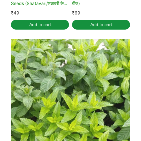
Seeds (Shatavari/शतावरी के
बीज)
बीज)
₹
49
₹
69
Add to cart
Add to cart