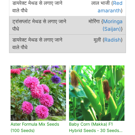
लाल भाजी (
Red
amaranth
)
मोरिंगा {
Moringa
(Saijan)
}
मूली (
Radish
)
Aster Formula Mix Seeds
Baby Corn (Makka) F1
(100 Seeds)
Hybrid Seeds - 30 Seeds