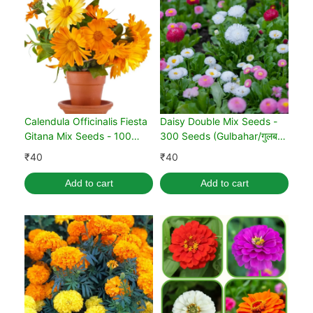
Calendula Officinalis Fiesta
Daisy Double Mix Seeds -
Gitana Mix Seeds - 100
300 Seeds (Gulbahar/गुलबहार
Seeds (Pot marigold/पॉट
का बीज)
₹
40
₹
40
मैरीगोल्ड के बीज)
Add to cart
Add to cart