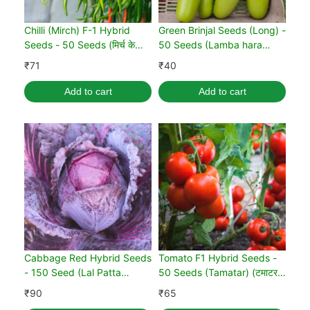
Chilli (Mirch) F-1 Hybrid
Green Brinjal Seeds (Long) -
Seeds - 50 Seeds (मिर्च के
50 Seeds (Lamba hara
बीज)
Baingan/Eggplant/लंबा बैंगन के
₹
71
₹
40
बीज)
Add to cart
Add to cart
Cabbage Red Hybrid Seeds
Tomato F1 Hybrid Seeds -
- 150 Seed (Lal Patta
50 Seeds (Tamatar) (टमाटर
gobhi) (लाल पत्ता गोभी के बीज)
के बीज)
₹
90
₹
65