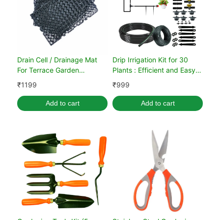
Drain Cell / Drainage Mat
Drip Irrigation Kit for 30
For Terrace Garden
Plants : Efficient and Easy
50x30x2 cm (10 Nos)
Gardening
₹
1199
₹
999
Add to cart
Add to cart