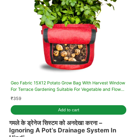
Geo Fabric 15X12 Potato Grow Bag With Harvest Window
For Terrace Gardening Suitable For Vegetable and Flower
Plants (Pack of 1)
₹
359
Add to cart
गमले के ड्रेनेज सिस्टम को अनदेखा करना –
Ignoring A Pot’s Drainage System In