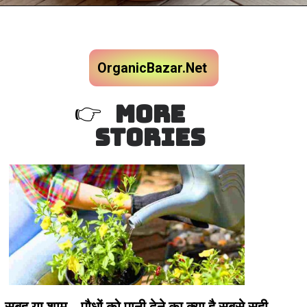
OrganicBazar.Net
MORE
👉
STORIES