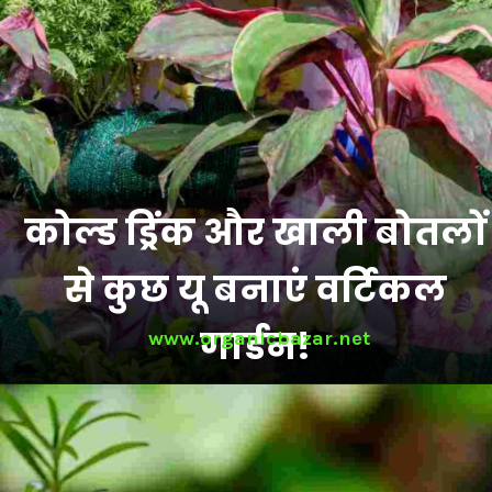
कोल्ड ड्रिंक और खाली बोतलों
से कुछ यू बनाएं वर्टिकल
गार्डन!
www.organicbazar.net