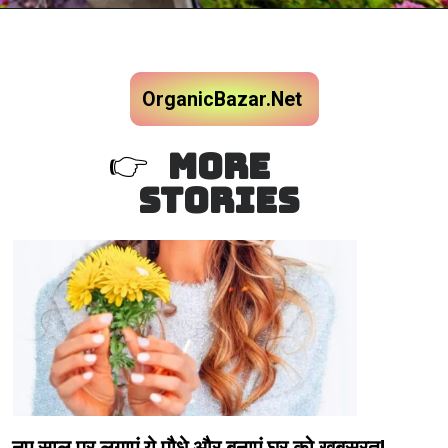
OrganicBazar.Net
MORE
👉
STORIES