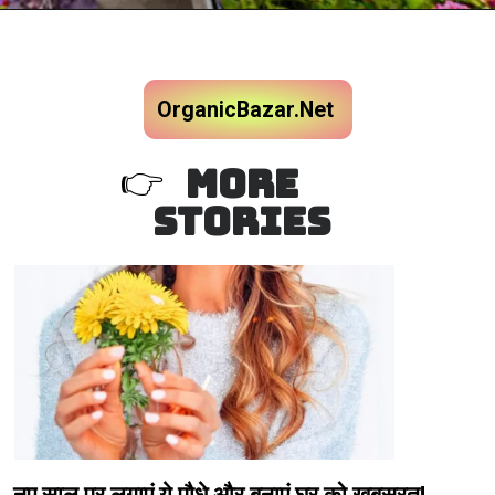
OrganicBazar.Net
MORE
👉
STORIES