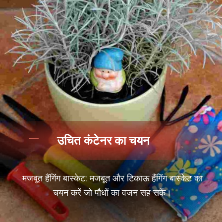
उचित कंटेनर का चयन
मजबूत हैंगिंग बास्केट: मजबूत और टिकाऊ हैंगिंग बास्केट का
चयन करें जो पौधों का वजन सह सकें।