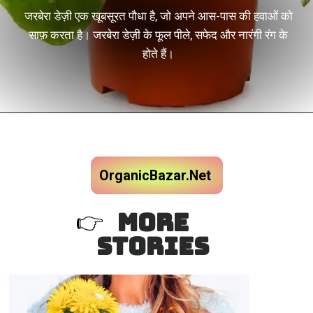
जरबेरा डेज़ी एक खूबसूरत पौधा है, जो अपने आस-पास की हवाओं को
साफ़ करता है। जरबेरा डेज़ी के फूल पीले, सफेद और नारंगी रंग के
होते हैं।
OrganicBazar.Net
MORE
👉
STORIES